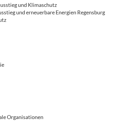
usstieg und Klimaschutz
usstieg und erneuerbare Energien Regensburg
utz
ie
nale Organisationen