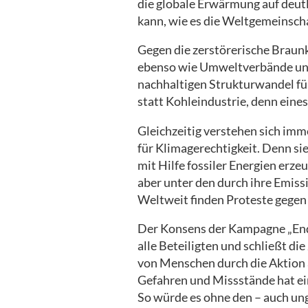
die globale Erwärmung auf deutl
kann, wie es die Weltgemeinsch
Gegen die zerstörerische Braunk
ebenso wie Umweltverbände und
nachhaltigen Strukturwandel für
statt Kohleindustrie, denn eines 
Gleichzeitig verstehen sich im
für Klimagerechtigkeit. Denn si
mit Hilfe fossiler Energien erz
aber unter den durch ihre Emis
Weltweit finden Proteste gegen f
Der Konsens der Kampagne „Ende
alle Beteiligten und schließt d
von Menschen durch die Aktion a
Gefahren und Missstände hat ei
So würde es ohne den – auch u