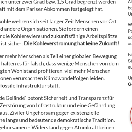
A
ich unter zwei Grad bzw. 1,5 Grad begrenzt werden
b
aft mit dem Pariser Abkommen festgelegt hat.
Un
ohle wehren sich seit langer Zeit Menschen vor Ort
W
 andere Organisationen. Sie fordern einen
Po
 die Kohlereviere und zukunftsfähige Arbeitsplätze
s
a
ist sicher:
Die Kohleverstromung hat keine Zukunft!
F
mer mehr Menschen als Teil einer globalen Bewegung
S
e halten es für falsch, dass wenige Menschen von dem
eu
eugten Wohlstand profitieren, viel mehr Menschen
Un
sionen verursachten Klimawandelfolgen leiden.
G
ossile Infrastruktur statt.
 Gelände“ betont Sicherheit und Transparenz für
ie Zerstörung von Infrastruktur und eine Gefährdung
us. Ziviler Ungehorsam gegen existenzielle
ne lange und bedeutende demokratische Tradition.
ngehorsamen – Widerstand gegen Atomkraft keinen