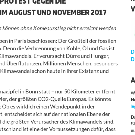
 PROTEST GEGEN DIE
V
M AUGUST UND NOVEMBER 2017
 können ohne Kohleausstieg nicht erreicht werden
en in Paris beschlossen: Der Großteil der fossilen
. Denn die Verbrennung von Kohle, Öl und Gas ist
D
Klimawandels. Er verursacht Dürre und Hunger,
D
nd Überflutungen. Millionen Menschen, besonders
Klimawandel schon heute in ihrer Existenz und
A
gipfel in Bonn statt – nur 50 Kilometer entfernt
We
er, der größten CO2-Quelle Europas. Es könnte
N
l
: Ob es wirklich einen Wendepunkt in der
t, entscheidet sich auf der nationalen Ebene der
D
ll die größten Verursacher des Klimawandels sind.
St
utschland ist eine der Voraussetzungen dafür, dass
eu