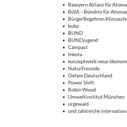
Bawyern Allianz für Atoma
BüfA – Bündnis für Atoma
BürgerBegehren Klimasch
buko
BUND
BUNDjugend
Campact
Inkota
konzeptwerk neue ökonom
NaturFreunde
Oxfam Deutschland
Power Shift
Robin Wood
Umweltinstitut München
urgewald
und zahlreiche internatio