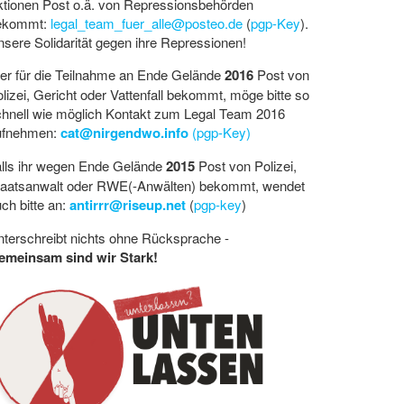
ktionen Post o.ä. von Repressionsbehörden
ekommt:
legal_team_fuer_alle@posteo.de
(
pgp-Key
).
sere Solidarität gegen ihre Repressionen!
er für die Teilnahme an Ende Gelände
2016
Post von
lizei, Gericht oder Vattenfall bekommt, möge bitte so
chnell wie möglich Kontakt zum Legal Team 2016
ufnehmen:
cat@nirgendwo.info
(pgp-Key)
alls ihr wegen Ende Gelände
2015
Post von Polizei,
taatsanwalt oder RWE(-Anwälten) bekommt, wendet
ch bitte an:
antirrr@riseup.net
(
pgp-key
)
terschreibt nichts ohne Rücksprache -
emeinsam sind wir Stark!