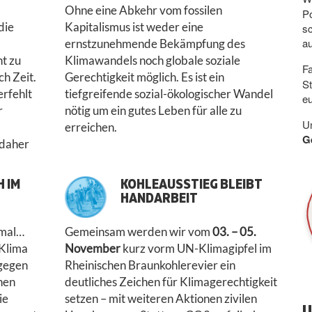
Ohne eine Abkehr vom fossilen
Po
die
Kapitalismus ist weder eine
s
a
ernstzunehmende Bekämpfung des
t zu
Klimawandels noch globale soziale
F
ch Zeit.
Gerechtigkeit möglich. Es ist ein
S
erfehlt
tiefgreifende sozial-ökologischer Wandel
eu
r
nötig um ein gutes Leben für alle zu
Un
erreichen.
G
 daher
 IM
KOHLEAUSSTIEG BLEIBT
HANDARBEIT
imal…
Gemeinsam werden wir vom
03. – 05.
Klima
November
kurz vorm UN-Klimagipfel im
 gegen
Rheinischen Braunkohlerevier ein
hen
deutliches Zeichen für Klimagerechtigkeit
ie
setzen – mit weiteren Aktionen zivilen
U