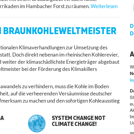
rrikaden im Hambacher Forst zu räumen.
Weiterlesen
D
IM BRAUNKOHLEWELTMEISTER
D
nationalen Klimaverhandlungen zur Umsetzung des
A
tatt. Doch direkt nebenan im rheinischen Kohlerevier,
d weiter der klimaschädlichste Energieträger abgebaut
We
ltmeister bei der Förderung des Klimakillers
N
l
awandels zu verhindern, muss die Kohle im Boden
D
heit, auf die verheerenden Versäumnisse deutscher
St
aufmerksam zu machen und den sofortigen Kohleausstieg
eu
A
b
MA
SYSTEM CHANGE NOT
Un
CLIMATE CHANGE!
W