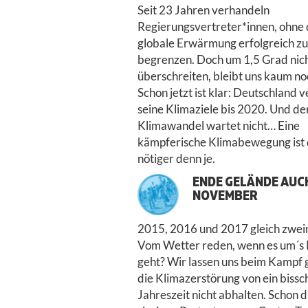
Seit 23 Jahren verhandeln
Regierungsvertreter*innen, ohne 
globale Erwärmung erfolgreich zu
begrenzen. Doch um 1,5 Grad nich
überschreiten, bleibt uns kaum no
Schon jetzt ist klar: Deutschland v
seine Klimaziele bis 2020. Und de
Klimawandel wartet nicht… Eine
kämpferische Klimabewegung ist
nötiger denn je.
ENDE GELÄNDE AUCH
NOVEMBER
2015, 2016 und 2017 gleich zwe
Vom Wetter reden, wenn es um´s 
geht? Wir lassen uns beim Kampf
die Klimazerstörung von ein bissc
Jahreszeit nicht abhalten. Schon d